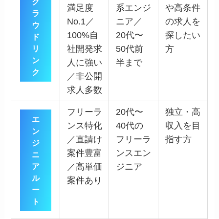
ク
満足度
系エンジ
や高条件
ラ
No.1／
ニア／
の求人を
ウ
100%自
20代〜
探したい
ド
リ
社開発求
50代前
方
ン
人に強い
半まで
ク
／非公開
求人多数
フリーラ
20代〜
独立・高
エ
ンス特化
40代の
収入を目
ン
／直請け
フリーラ
指す方
ジ
案件豊富
ンスエン
ニ
ア
／高単価
ジニア
ル
案件あり
ー
ト