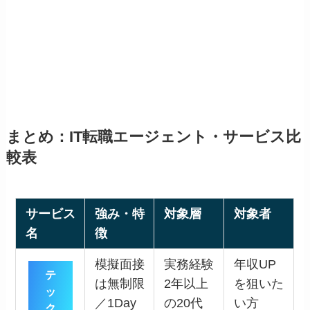
まとめ：IT転職エージェント・サービス比
較表
サービス
強み・特
対象層
対象者
名
徴
模擬面接
実務経験
年収UP
テ
は無制限
2年以上
を狙いた
ッ
／1Day
の20代
い方
ク