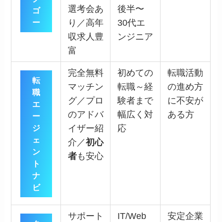
選考会あ
後半〜
ゴ
ー
り／高年
30代エ
収求人豊
ンジニア
富
完全無料
初めての
転職活動
転
マッチン
転職～経
の進め方
職
グ／プロ
験者まで
に不安が
エ
のアドバ
幅広く対
ある方
ー
ジ
イザー紹
応
ェ
介／
初心
ン
者
も安心
ト
ナ
ビ
サポート
IT/Web
安定企業