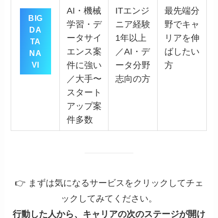
AI・機械
ITエンジ
最先端分
BIG
学習・デ
ニア経験
野でキャ
DA
ータサイ
1年以上
リアを伸
TA
エンス案
／AI・デ
ばしたい
NA
VI
件に強い
ータ分野
方
／大手〜
志向の方
スタート
アップ案
件多数
👉 まずは気になるサービスをクリックしてチェ
ックしてみてください。
行動した人から、キャリアの次のステージが開け